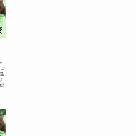
る
てご
厳選
①
ミ駆
阪府