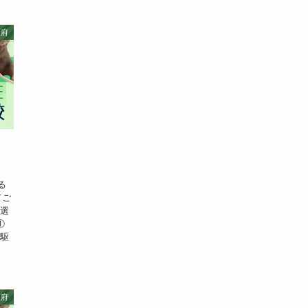
阪府
る
てご
厳選
①
ミ駆
阪府