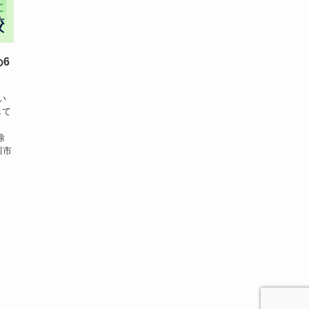
6
い
して
業者
除
川市