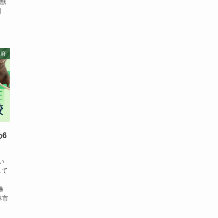
害獣
】
阪府
6
い
して
業者
除
林市