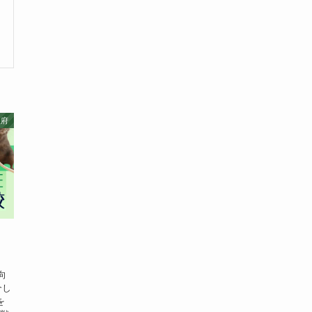
阪府
向
介し
を