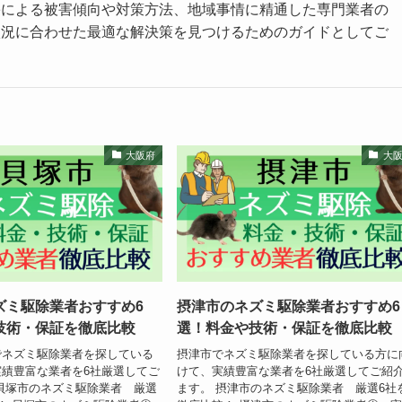
害による被害傾向や対策方法、地域事情に精通した専門業者の
状況に合わせた最適な解決策を見つけるためのガイドとしてご
大阪府
大
ズミ駆除業者おすすめ6
摂津市のネズミ駆除業者おすすめ6
技術・保証を徹底比較
選！料金や技術・保証を徹底比較
でネズミ駆除業者を探している
摂津市でネズミ駆除業者を探している方に
績豊富な業者を6社厳選してご
けて、実績豊富な業者を6社厳選してご紹
貝塚市のネズミ駆除業者 厳選
ます。 摂津市のネズミ駆除業者 厳選6社