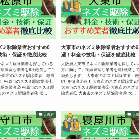
ズミ駆除業者おすすめ6
大東市のネズミ駆除業者おすすめ6
技術・保証を徹底比較
選！料金や技術・保証を徹底比較
でネズミ駆除業者を探している
大阪府大東市でネズミ駆除業者を探してい
績豊富な業者を6社厳選してご
方に向けて、実績豊富な業者を6社厳選し
松原市のネズミ駆除業者 厳選
紹介します。 大東市のネズミ駆除業者 
！ 松原市のネズミ駆除業者①
6社を徹底比較！ 大東市のネズミ駆除業者
駆除業者② 松原市のネズミ駆
大東市のネズミ駆除業者② 大東市のネズ
のネズミ駆除業者④ 松...
除業者③ 大東市のネズミ駆除業者④ 大...
大阪府
大