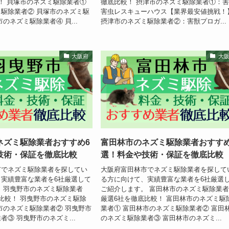
！ 貝塚市のネズミ駆除業者①
徹底比較！ 摂津市のネズミ駆除業者①：
駆除業者② 貝塚市のネズミ駆
害虫レスキューハウス【業界最安値挑戦！
のネズミ駆除業者④ 貝...
摂津市のネズミ駆除業者②：害獣プロガ...
大阪府
大
ネズミ駆除業者おすすめ6
富田林市のネズミ駆除業者おすすめ
技術・保証を徹底比較
選！料金や技術・保証を徹底比較
市でネズミ駆除業者を探してい
大阪府富田林市でネズミ駆除業者を探して
実績豊富な業者を6社厳選して
る方に向けて、実績豊富な業者を6社厳選
。 羽曳野市のネズミ駆除業者
ご紹介します。 富田林市のネズミ駆除
比較！ 羽曳野市のネズミ駆除
厳選6社を徹底比較！ 富田林市のネズミ駆
市のネズミ駆除業者② 羽曳野市
業者① 富田林市のネズミ駆除業者② 富田
者③ 羽曳野市のネズミ...
のネズミ駆除業者③ 富田林市のネズミ...