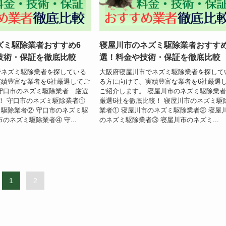
ズミ駆除業者おすすめ6
寝屋川市のネズミ駆除業者おすすめ
技術・保証を徹底比較
選！料金や技術・保証を徹底比較
でネズミ駆除業者を探している
大阪府寝屋川市でネズミ駆除業者を探して
績豊富な業者を6社厳選してご
る方に向けて、実績豊富な業者を6社厳選
守口市のネズミ駆除業者 厳選
ご紹介します。 寝屋川市のネズミ駆除
！ 守口市のネズミ駆除業者①
厳選6社を徹底比較！ 寝屋川市のネズミ駆
駆除業者② 守口市のネズミ駆
業者① 寝屋川市のネズミ駆除業者② 寝屋
のネズミ駆除業者④ 守...
のネズミ駆除業者③ 寝屋川市のネズミ...
1
2