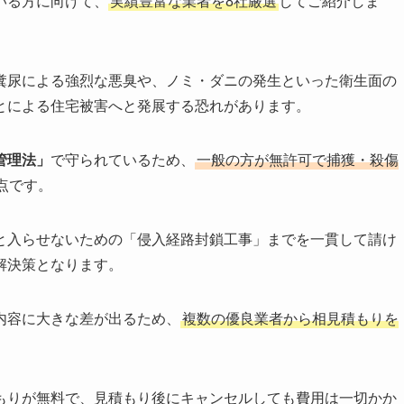
いる方に向けて、
実績豊富な業者を8社厳選
してご紹介しま
糞尿による強烈な悪臭や、ノミ・ダニの発生といった衛生面の
とによる住宅被害へと発展する恐れがあります。
管理法」
で守られているため、
一般の方が無許可で捕獲・殺傷
点です。
と入らせないための「侵入経路封鎖工事」までを一貫して請け
解決策となります。
内容に大きな差が出るため、
複数の優良業者から相見積もりを
もりが無料で、見積もり後にキャンセルしても費用は一切かか