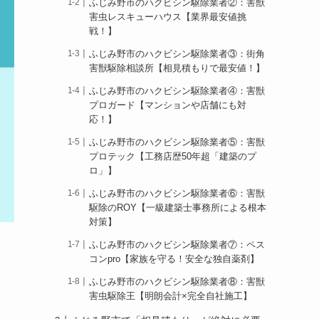
ふじみ野市のハクビシン駆除業者②：害獣
害虫レスキューハウス【業界最安値挑
戦！】
ふじみ野市のハクビシン駆除業者③：街角
害獣駆除相談所【相見積もりで最安値！】
ふじみ野市のハクビシン駆除業者④：害獣
プロガード【マンションや店舗にも対
応！】
ふじみ野市のハクビシン駆除業者⑤：害獣
プロテック【工務店歴50年超「建築のプ
ロ」】
ふじみ野市のハクビシン駆除業者⑥：害獣
駆除のROY【一級建築士事務所による根本
対策】
ふじみ野市のハクビシン駆除業者⑦：ペス
コンpro【家族を守る！安全な独自薬剤】
ふじみ野市のハクビシン駆除業者⑧：害獣
害虫駆除王【明朗会計×完全自社施工】