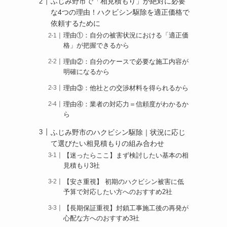
ふじみ野市で「相見積もり」が絶対に必要
な4つの理由！ハクビシン駆除を適正価格で
依頼するために
理由①：自分の被害状況における「適正価
格」が把握できるから
理由②：自分のケースで必要な施工内容が
明確になるから
理由③：他社との交渉材料を得られるから
理由④：業者の対応力＝信頼度がわかるか
ら
ふじみ野市のハクビシン駆除｜状況に応じ
て選びたい相見積もりの組み合わせ
【迷ったらここ】まず検討したい基本の相
見積もり3社
【安さ重視】 初期のハクビシン被害に低
予算で対応したい方へのおすすめ2社
【長期保証重視】封鎖工事施工後の再発が
心配な方へのおすすめ3社