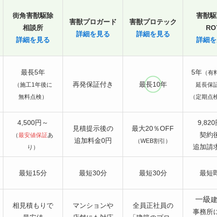
街角害獣駆除
害獣駆
害獣プロガード
害獣プロテック
相談所
RO
詳細を見る
詳細を見る
詳細を見る
詳細を
最長5年
5年
（有
再発保証付き
最長10年
（施工1年後に
延長保
無料点検）
（定期点
4,500円～
9,82
見積提示後の
最大20％OFF
契約
（
最安値保証
あ
追加料金0円
（WEB割引）
追加請
り）
最短15分
最短30分
最短30分
最短
一級
相見積もりで
マンションや
全員正社員の
事務所