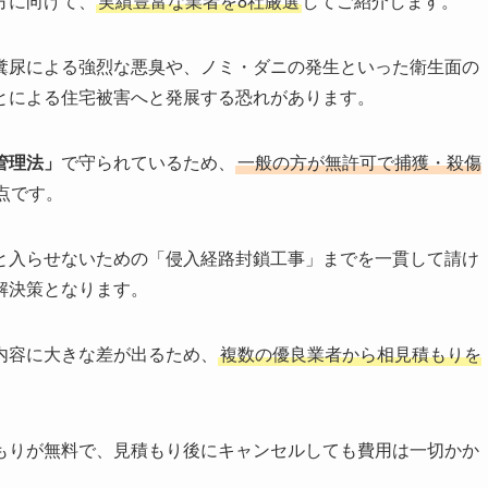
方に向けて、
実績豊富な業者を8社厳選
してご紹介します。
糞尿による強烈な悪臭や、ノミ・ダニの発生といった衛生面の
とによる住宅被害へと発展する恐れがあります。
管理法」
で守られているため、
一般の方が無許可で捕獲・殺傷
点です。
と入らせないための「侵入経路封鎖工事」までを一貫して請け
解決策となります。
内容に大きな差が出るため、
複数の優良業者から相見積もりを
もりが無料で、見積もり後にキャンセルしても費用は一切かか