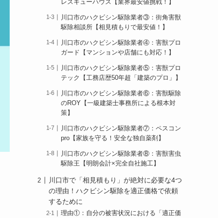
レスキューハウス【業界最安値挑戦！】
川口市のハクビシン駆除業者③：街角害獣
駆除相談所【相見積もりで最安値！】
川口市のハクビシン駆除業者④：害獣プロ
ガード【マンションや店舗にも対応！】
川口市のハクビシン駆除業者⑤：害獣プロ
テック【工務店歴50年超「建築のプロ」】
川口市のハクビシン駆除業者⑥：害獣駆除
のROY【一級建築士事務所による根本対
策】
川口市のハクビシン駆除業者⑦：ペスコン
pro【家族を守る！安全な独自薬剤】
川口市のハクビシン駆除業者⑧：害獣害虫
駆除王【明朗会計×完全自社施工】
川口市で「相見積もり」が絶対に必要な4つ
の理由！ハクビシン駆除を適正価格で依頼
するために
理由①：自分の被害状況における「適正価