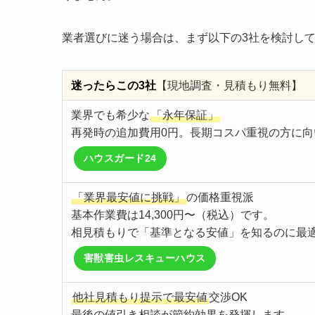
業者選びに迷う場合は、まず以下の3社を検討し
迷ったらこの3社
【現地調査・見積もり無料】
業界でも希少な
「永年保証」
再発時の追加費用0円。長期コスパ重視の方に向
ハウスガード24
「業界最安値に挑戦」
の価格重視派
基本作業費は14,300円〜（税込）です。
相見積もりで「基準となる安値」を知るのに最
害獣害虫レスキューハウス
他社見積もり提示で最安値
交渉OK
最後の値引き相談が節約効果を発揮します。