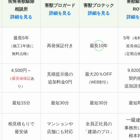
街角害獣駆除
害獣駆
害獣プロガード
害獣プロテック
相談所
RO
詳細を見る
詳細を見る
詳細を見る
詳細を
最長5年
5年
（有
再発保証付き
最長10年
（施工1年後に
延長保
無料点検）
（定期点
4,500円～
9,82
見積提示後の
最大20％OFF
契約
（
最安値保証
あ
追加料金0円
（WEB割引）
追加請
り）
最短15分
最短30分
最短30分
最短
一級
相見積もりで
マンションや
全員正社員の
事務所
最安値
店舗にも対応
「建築のプロ」
根本