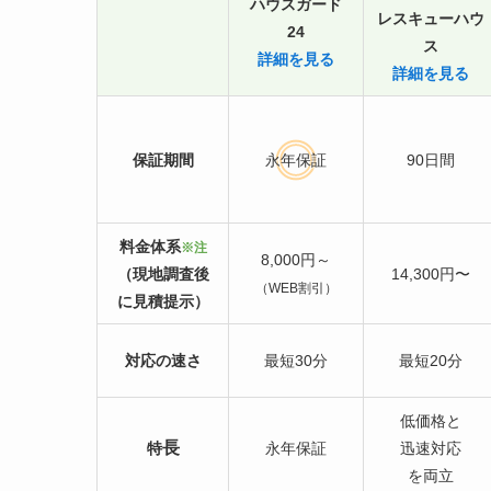
ハウスガード
レスキューハウ
24
ス
詳細を見る
詳細を見る
保証期間
永年保証
90日間
料金体系
※注
8,000円～
（現地調査後
14,300円〜
（WEB割引）
に見積提示）
対応の速さ
最短30分
最短20分
低価格と
長
特
永年保証
迅速対応
を両立