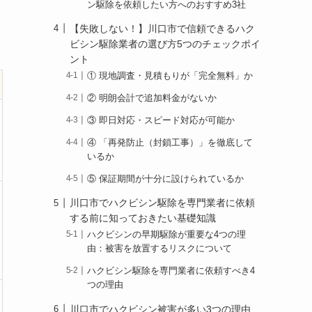
ン駆除を依頼したい方へのおすすめ3社
【失敗しない！】川口市で信頼できるハク
ビシン駆除業者の選び方5つのチェックポイ
ント
① 現地調査・見積もりが「完全無料」か
② 明朗会計で追加料金がないか
③ 即日対応・スピード対応が可能か
④ 「再発防止（封鎖工事）」を徹底して
いるか
⑤ 保証期間が十分に設けられているか
川口市でハクビシン駆除を専門業者に依頼
する前に知っておきたい基礎知識
ハクビシンの早期駆除が重要な4つの理
由：被害を放置するリスクについて
ハクビシン駆除を専門業者に依頼すべき4
つの理由
川口市でハクビシン被害が多い3つの理由