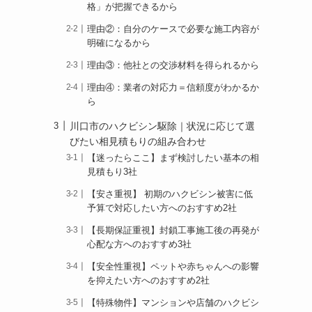
格」が把握できるから
理由②：自分のケースで必要な施工内容が
明確になるから
理由③：他社との交渉材料を得られるから
理由④：業者の対応力＝信頼度がわかるか
ら
川口市のハクビシン駆除｜状況に応じて選
びたい相見積もりの組み合わせ
【迷ったらここ】まず検討したい基本の相
見積もり3社
【安さ重視】 初期のハクビシン被害に低
予算で対応したい方へのおすすめ2社
【長期保証重視】封鎖工事施工後の再発が
心配な方へのおすすめ3社
【安全性重視】ペットや赤ちゃんへの影響
を抑えたい方へのおすすめ2社
【特殊物件】マンションや店舗のハクビシ