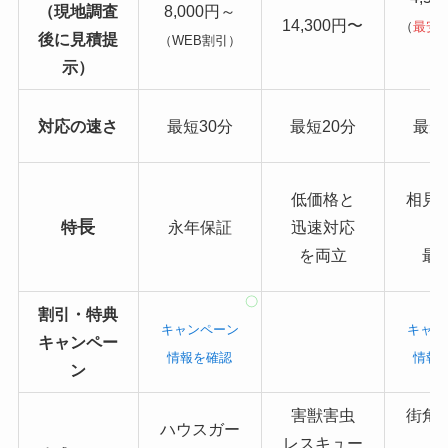
（現地調査
8,000円～
14,300円〜
（
最安
後に見積提
（WEB割引）
り
示）
対応の速さ
最短30分
最短20分
最短
低価格と
相見
長
特
永年保証
迅速対応
を両立
最
割引・特典
キャンペーン
キャン
キャンペー
情報を確認
情報
ン
害獣害虫
街角
ハウスガー
レスキュー