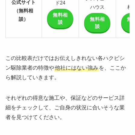
公式サイト
ド24
ハウス
相
（無料相
無料相
談）
無料相
無
談
談
この比較表だけではお伝えしきれない各ハクビシ
ン駆除業者の特徴や
他社にはない強み
を、ここか
ら解説していきます。
それぞれの得意な施工や、保証などのサービス詳
細をチェックして、ご自身の状況に合いそうな業
者を見つけてください。