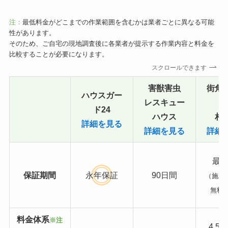
注：
最低料金がどこまでの作業範囲を含むかは業者ごとに異なる可能
性があります。
そのため、ご自宅の現地調査後に各業者が提示する作業内容と料金を
比較することが必要になります。
スクロールできます
害獣害虫
街角
ハウスガー
レスキュー
ド24
ハウス
相
詳細を見る
詳細を見る
詳細
最長
保証期間
永年保証
90日間
（施工
無料
料金体系
※注
4,5