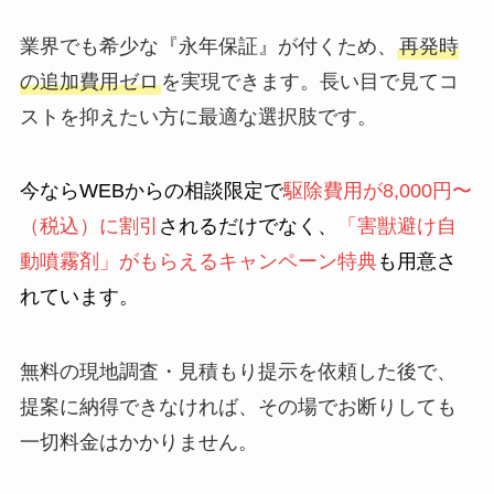
業界でも希少な『永年保証』が付くため、
再発時
の追加費用ゼロ
を実現できます。長い目で見てコ
ストを抑えたい方に最適な選択肢です。
今ならWEBからの相談限定で
駆除費用が8,000円〜
（税込）に割引
されるだけでなく、
「害獣避け自
動噴霧剤」がもらえるキャンペーン特典
も用意さ
れています。
無料の現地調査・見積もり提示を依頼した後で、
提案に納得できなければ、その場でお断りしても
一切料金はかかりません。