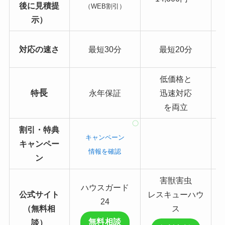
後に見積提
（WEB割引）
示）
対応の速さ
最短30分
最短20分
低価格と
長
特
永年保証
迅速対応
を両立
割引・特典
キャンペーン
キャンペー
情報を確認
ン
害獣害虫
ハウスガード
公式サイト
レスキューハウ
24
（無料相
ス
無料相談
談）