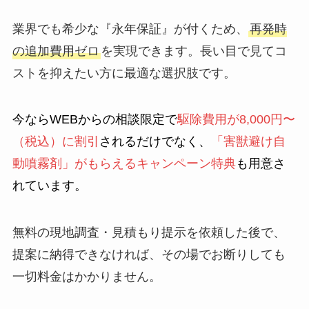
業界でも希少な『永年保証』が付くため、
再発時
の追加費用ゼロ
を実現できます。長い目で見てコ
ストを抑えたい方に最適な選択肢です。
今ならWEBからの相談限定で
駆除費用が8,000円〜
（税込）に割引
されるだけでなく、
「害獣避け自
動噴霧剤」がもらえるキャンペーン特典
も用意さ
れています。
無料の現地調査・見積もり提示を依頼した後で、
提案に納得できなければ、その場でお断りしても
一切料金はかかりません。