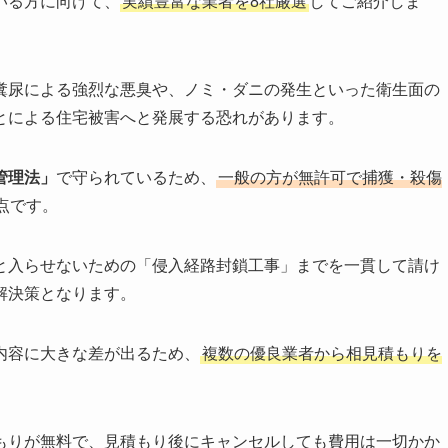
いる方に向けて、
実績豊富な業者を8社厳選
してご紹介しま
糞尿による強烈な悪臭や、ノミ・ダニの発生といった衛生面の
とによる住宅被害へと発展する恐れがあります。
管理法」
で守られているため、
一般の方が無許可で捕獲・殺傷
点です。
と入らせないための「侵入経路封鎖工事」までを一貫して請け
解決策となります。
内容に大きな差が出るため、
複数の優良業者から相見積もりを
もりが無料で、見積もり後にキャンセルしても費用は一切かか