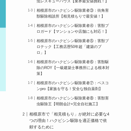
虫レスキューハウス【業界最安値挑戦！】
相模原市のハクビシン駆除業者③：街角害
獣駆除相談所【相見積もりで最安値！】
相模原市のハクビシン駆除業者④：害獣プ
ロガード【マンションや店舗にも対応！】
相模原市のハクビシン駆除業者⑤：害獣プ
ロテック【工務店歴50年超「建築のプ
ロ」】
相模原市のハクビシン駆除業者⑥：害獣駆
除のROY【一級建築士事務所による根本対
策】
相模原市のハクビシン駆除業者⑦：ペスコ
ンpro【家族を守る！安全な独自薬剤】
相模原市のハクビシン駆除業者⑧：害獣害
虫駆除王【明朗会計×完全自社施工】
相模原市で「相見積もり」が絶対に必要な4
つの理由！ハクビシン駆除を適正価格で依
頼するために