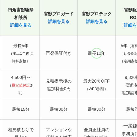
街角害獣駆除
害獣駆
害獣プロガード
害獣プロテック
相談所
RO
詳細を見る
詳細を見る
詳細を見る
詳細を
最長5年
5年
（有
再発保証付き
最長10年
（施工1年後に
延長保
無料点検）
（定期点
4,500円～
9,82
見積提示後の
最大20％OFF
契約
（
最安値保証
あ
追加料金0円
（WEB割引）
追加請
り）
最短15分
最短30分
最短30分
最短
一級
相見積もりで
マンションや
全員正社員の
事務所