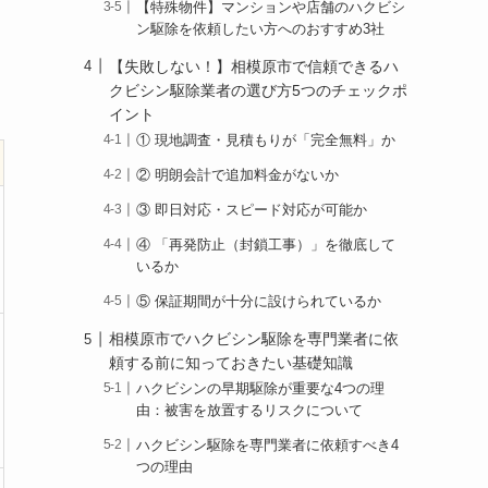
【特殊物件】マンションや店舗のハクビシ
ン駆除を依頼したい方へのおすすめ3社
【失敗しない！】相模原市で信頼できるハ
クビシン駆除業者の選び方5つのチェックポ
イント
① 現地調査・見積もりが「完全無料」か
② 明朗会計で追加料金がないか
③ 即日対応・スピード対応が可能か
④ 「再発防止（封鎖工事）」を徹底して
いるか
⑤ 保証期間が十分に設けられているか
相模原市でハクビシン駆除を専門業者に依
頼する前に知っておきたい基礎知識
ハクビシンの早期駆除が重要な4つの理
由：被害を放置するリスクについて
ハクビシン駆除を専門業者に依頼すべき4
つの理由