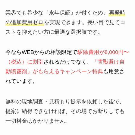
業界でも希少な『永年保証』が付くため、
再発時
の追加費用ゼロ
を実現できます。長い目で見てコ
ストを抑えたい方に最適な選択肢です。
今ならWEBからの相談限定で
駆除費用が8,000円〜
（税込）に割引
されるだけでなく、
「害獣避け自
動噴霧剤」がもらえるキャンペーン特典
も用意さ
れています。
無料の現地調査・見積もり提示を依頼した後で、
提案に納得できなければ、その場でお断りしても
一切料金はかかりません。