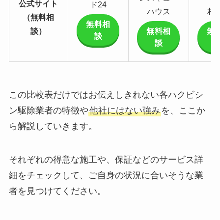
公式サイト
ド24
ハウス
相
（無料相
無料相
談）
無料相
無
談
談
この比較表だけではお伝えしきれない各ハクビシ
ン駆除業者の特徴や
他社にはない強み
を、ここか
ら解説していきます。
それぞれの得意な施工や、保証などのサービス詳
細をチェックして、ご自身の状況に合いそうな業
者を見つけてください。