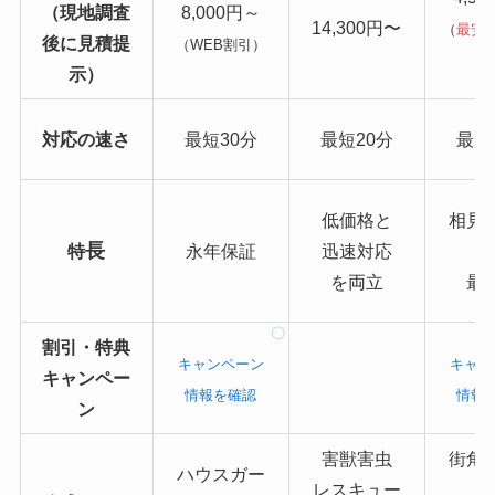
（現地調査
8,000円～
14,300円〜
（
最安
後に見積提
（WEB割引）
り
示）
対応の速さ
最短30分
最短20分
最短
低価格と
相見
長
特
永年保証
迅速対応
を両立
最
割引・特典
キャンペーン
キャン
キャンペー
情報を確認
情報
ン
害獣害虫
街角
ハウスガー
レスキュー