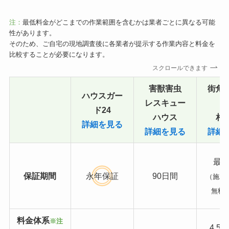
注：
最低料金がどこまでの作業範囲を含むかは業者ごとに異なる可能
性があります。
そのため、ご自宅の現地調査後に各業者が提示する作業内容と料金を
比較することが必要になります。
スクロールできます
害獣害虫
街角
ハウスガー
レスキュー
ド24
ハウス
相
詳細を見る
詳細を見る
詳細
最長
保証期間
永年保証
90日間
（施工
無料
料金体系
※注
4,5