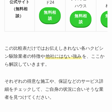
公式サイト
ド24
ハウス
相
（無料相
無料相
談）
無料相
無
談
談
この比較表だけではお伝えしきれない各ハクビシ
ン駆除業者の特徴や
他社にはない強み
を、ここか
ら解説していきます。
それぞれの得意な施工や、保証などのサービス詳
細をチェックして、ご自身の状況に合いそうな業
者を見つけてください。