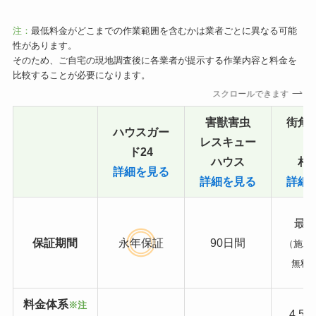
注：
最低料金がどこまでの作業範囲を含むかは業者ごとに異なる可能
性があります。
そのため、ご自宅の現地調査後に各業者が提示する作業内容と料金を
比較することが必要になります。
スクロールできます
害獣害虫
街角
ハウスガー
レスキュー
ド24
ハウス
相
詳細を見る
詳細を見る
詳細
最長
保証期間
永年保証
90日間
（施工
無料
料金体系
※注
4,5