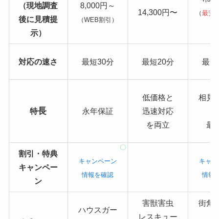
（現地調査
8,000円～
14,300円〜
（
最安
後に見積提
（WEB割引）
り
示）
対応の速さ
最短30分
最短20分
最短
低価格と
相見
長
特
永年保証
迅速対応
を両立
最
割引・特典
キャンペーン
キャン
キャンペー
情報を確認
情報
ン
害獣害虫
街角
ハウスガー
レスキュー