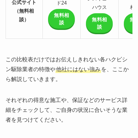
公式サイト
ド24
ハウス
相
（無料相
無料相
談）
無料相
無
談
談
この比較表だけではお伝えしきれない各ハクビシ
ン駆除業者の特徴や
他社にはない強み
を、ここか
ら解説していきます。
それぞれの得意な施工や、保証などのサービス詳
細をチェックして、ご自身の状況に合いそうな業
者を見つけてください。