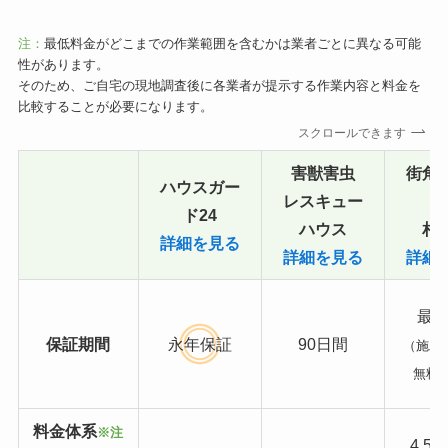
注：
最低料金がどこまでの作業範囲を含むかは業者ごとに異なる可能
性があります。
そのため、ご自宅の現地調査後に各業者が提示する作業内容と料金を
比較することが必要になります。
スクロールできます
害獣害虫
街角
ハウスガー
レスキュー
ド24
ハウス
相
詳細を見る
詳細を見る
詳細
最長
保証期間
永年保証
90日間
（施工
無料
料金体系
※注
4,5