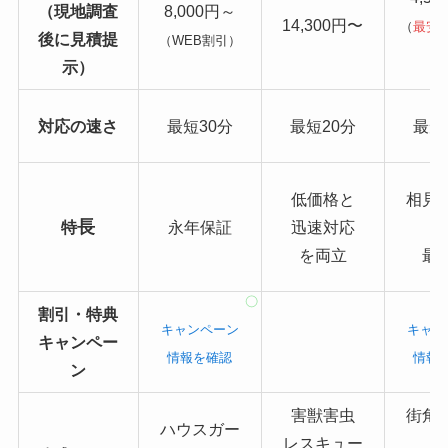
（現地調査
8,000円～
14,300円〜
（
最安
後に見積提
（WEB割引）
り
示）
対応の速さ
最短30分
最短20分
最短
低価格と
相見
長
特
永年保証
迅速対応
を両立
最
割引・特典
キャンペーン
キャン
キャンペー
情報を確認
情報
ン
害獣害虫
街角
ハウスガー
レスキュー