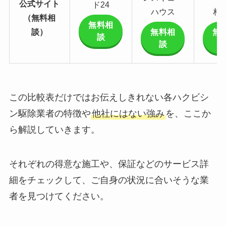
公式サイト
ド24
ハウス
相
（無料相
無料相
談）
無料相
無
談
談
この比較表だけではお伝えしきれない各ハクビシ
ン駆除業者の特徴や
他社にはない強み
を、ここか
ら解説していきます。
それぞれの得意な施工や、保証などのサービス詳
細をチェックして、ご自身の状況に合いそうな業
者を見つけてください。