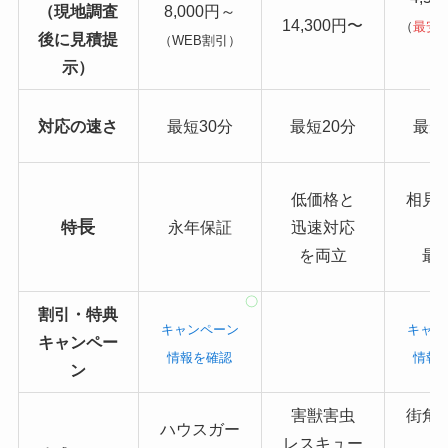
（現地調査
8,000円～
14,300円〜
（
最安
後に見積提
（WEB割引）
り
示）
対応の速さ
最短30分
最短20分
最短
低価格と
相見
長
特
永年保証
迅速対応
を両立
最
割引・特典
キャンペーン
キャン
キャンペー
情報を確認
情報
ン
害獣害虫
街角
ハウスガー
レスキュー