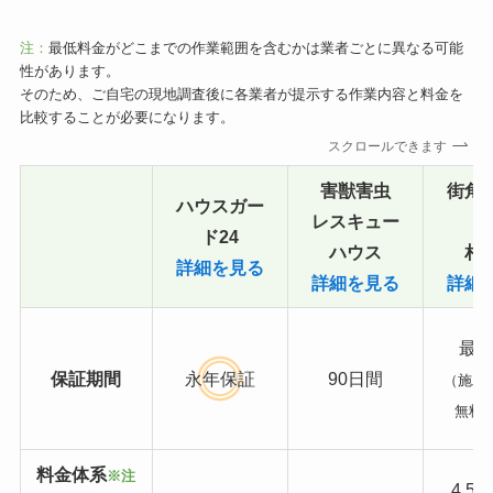
注：
最低料金がどこまでの作業範囲を含むかは業者ごとに異なる可能
性があります。
そのため、ご自宅の現地調査後に各業者が提示する作業内容と料金を
比較することが必要になります。
スクロールできます
害獣害虫
街角
ハウスガー
レスキュー
ド24
ハウス
相
詳細を見る
詳細を見る
詳細
最長
保証期間
永年保証
90日間
（施工
無料
料金体系
※注
4,5