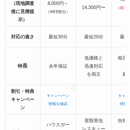
（現地調査
8,000円～
14,300円〜
（
最安
後に見積提
（WEB割引）
り
示）
対応の速さ
最短30分
最短20分
最短
低価格と
相見
長
特
永年保証
迅速対応
を両立
最
割引・特典
キャンペーン
キャン
キャンペー
情報を確認
情報
ン
害獣害虫
街角
ハウスガー
レスキュー