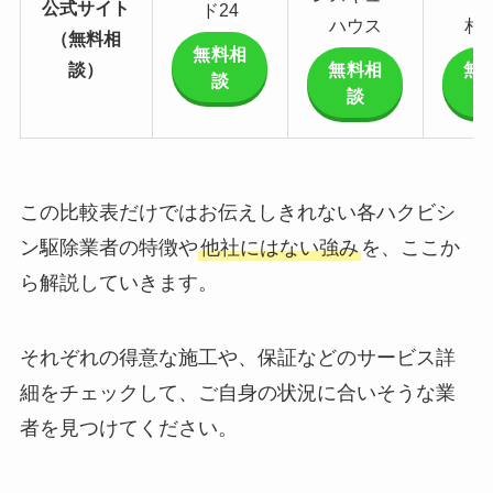
公式サイト
ド24
ハウス
相
（無料相
無料相
談）
無料相
無
談
談
この比較表だけではお伝えしきれない各ハクビシ
ン駆除業者の特徴や
他社にはない強み
を、ここか
ら解説していきます。
それぞれの得意な施工や、保証などのサービス詳
細をチェックして、ご自身の状況に合いそうな業
者を見つけてください。