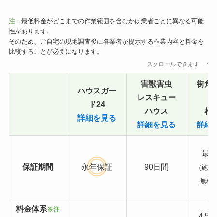
注：
最低料金がどこまでの作業範囲を含むかは業者ごとに異なる可能
性があります。
そのため、ご自宅の現地調査後に各業者が提示する作業内容と料金を
比較することが必要になります。
スクロールできます
害獣害虫
街角
ハウスガー
レスキュー
ド24
ハウス
相
詳細を見る
詳細を見る
詳細
最長
保証期間
永年保証
90日間
（施工
無料
料金体系
※注
4,5