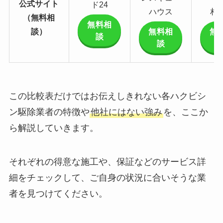
公式サイト
ド24
ハウス
相
（無料相
無料相
談）
無料相
無
談
談
この比較表だけではお伝えしきれない各ハクビシ
ン駆除業者の特徴や
他社にはない強み
を、ここか
ら解説していきます。
それぞれの得意な施工や、保証などのサービス詳
細をチェックして、ご自身の状況に合いそうな業
者を見つけてください。