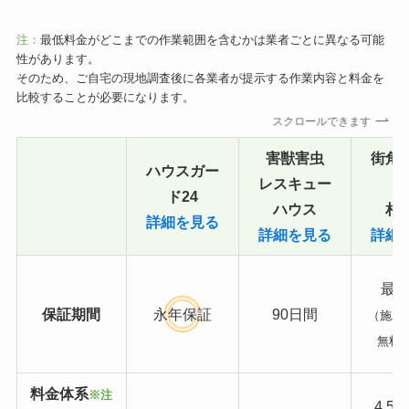
注：
最低料金がどこまでの作業範囲を含むかは業者ごとに異なる可能
性があります。
そのため、ご自宅の現地調査後に各業者が提示する作業内容と料金を
比較することが必要になります。
スクロールできます
害獣害虫
街角
ハウスガー
レスキュー
ド24
ハウス
相
詳細を見る
詳細を見る
詳細
最長
保証期間
永年保証
90日間
（施工
無料
料金体系
※注
4,5