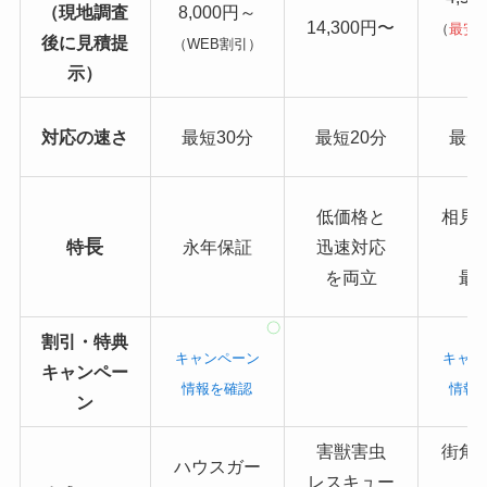
（現地調査
8,000円～
14,300円〜
（
最安
後に見積提
（WEB割引）
り
示）
対応の速さ
最短30分
最短20分
最短
低価格と
相見
長
特
永年保証
迅速対応
を両立
最
割引・特典
キャンペーン
キャン
キャンペー
情報を確認
情報
ン
害獣害虫
街角
ハウスガー
レスキュー