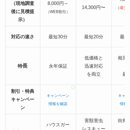
（現地調査
8,000円～
14,300円〜
（
最安
後に見積提
（WEB割引）
り
示）
対応の速さ
最短30分
最短20分
最短
低価格と
相見
長
特
永年保証
迅速対応
を両立
最
割引・特典
キャンペーン
キャン
キャンペー
情報を確認
情報
ン
害獣害虫
街角
ハウスガー
レスキュー