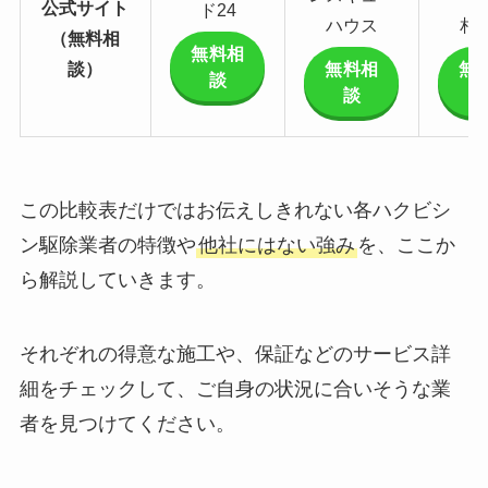
公式サイト
ド24
ハウス
相
（無料相
無料相
談）
無料相
無
談
談
この比較表だけではお伝えしきれない各ハクビシ
ン駆除業者の特徴や
他社にはない強み
を、ここか
ら解説していきます。
それぞれの得意な施工や、保証などのサービス詳
細をチェックして、ご自身の状況に合いそうな業
者を見つけてください。