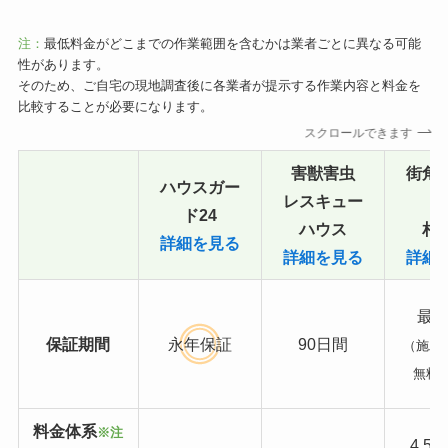
注：
最低料金がどこまでの作業範囲を含むかは業者ごとに異なる可能
性があります。
そのため、ご自宅の現地調査後に各業者が提示する作業内容と料金を
比較することが必要になります。
スクロールできます
害獣害虫
街角
ハウスガー
レスキュー
ド24
ハウス
相
詳細を見る
詳細を見る
詳細
最長
保証期間
永年保証
90日間
（施工
無料
料金体系
※注
4,5