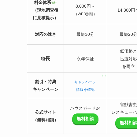
料金体系
※注
8,000円～
（現地調査後
14,300円
（WEB割引）
に見積提示）
対応の速さ
最短30分
最短20
低価格と
長
特
永年保証
迅速対応
を両立
割引・特典
キャンペーン
キャンペーン
情報を確認
害獣害虫
ハウスガード24
公式サイト
レスキューハ
無料相談
（無料相談）
無料相