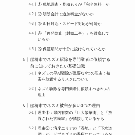
① 現地調査・見積もりが「完全無料」か
② 明朗会計で追加料金がないか
③ 即日対応・スピード対応が可能か
④ 「再発防止（封鎖工事）」を徹底して
いるか
⑤ 保証期間が十分に設けられているか
船橋市でネズミ駆除を専門業者に依頼する
前に知っておきたい基礎知識
ネズミの早期駆除が重要な4つの理由：被
害を放置するリスクについて
ネズミ駆除を専門業者に依頼すべき5つの
理由
船橋市でネズミ被害が多い3つの理由
理由①：県内有数の「巨大繁華街」と「放
置された古民家」が隣接しているから
理由②：湾岸エリアの「湿地」と「下水道
網」が、ドブネズミの温床になっているか