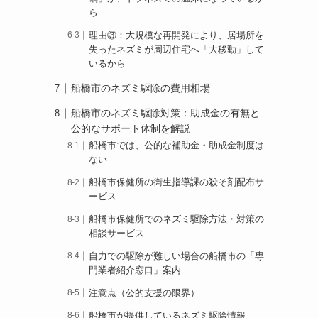
ら
理由③：大規模な再開発により、居場所を
失ったネズミが周辺住宅へ「大移動」して
いるから
船橋市のネズミ駆除の費用相場
船橋市のネズミ駆除対策：助成金の有無と
公的なサポート体制を解説
船橋市では、公的な補助金・助成金制度は
ない
船橋市保健所の衛生指導課の殺そ剤配布サ
ービス
船橋市保健所でのネズミ駆除方法・対策の
相談サービス
自力での駆除が難しい場合の船橋市の「専
門業者紹介窓口」案内
注意点（公的支援の限界）
船橋市が提供しているネズミ駆除情報