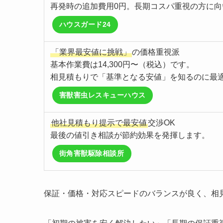
再発時の追加費用0円。長期コスパ重視の方に向
ハウスガード24
「業界最安値に挑戦」
の価格重視派
基本作業費は14,300円〜（税込）です。
相見積もりで「基準となる安値」を知るのに最
害獣害虫レスキューハウス
他社見積もり提示で最安値
交渉OK
最後の値引き相談が節約効果を発揮します。
街角害獣駆除相談所
保証・価格・対応スピードのバランスが良く、相