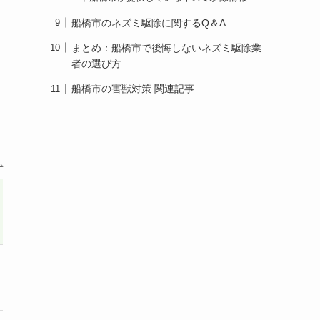
船橋市のネズミ駆除に関するQ＆A
まとめ：船橋市で後悔しないネズミ駆除業
者の選び方
こ
船橋市の害獣対策 関連記事
害獣駆除のROY
ペスコンpro
詳細を見る
詳細を見る
5年
（有料で3年延長
最長10年
保証可）
（定期点検あり）