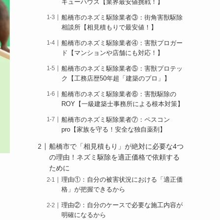
キューハウス【業界最安値挑戦！】
船橋市のネズミ駆除業者③：街角害獣駆除
相談所【相見積もりで最安値！】
船橋市のネズミ駆除業者④：害獣プロガー
ド【マンションや店舗にも対応！】
船橋市のネズミ駆除業者⑤：害獣プロテッ
ク【工務店歴50年超「建築のプロ」】
船橋市のネズミ駆除業者⑥：害獣駆除の
ROY【一級建築士事務所による根本対策】
船橋市のネズミ駆除業者⑦：ペスコン
pro【家族を守る！安全な独自薬剤】
船橋市で「相見積もり」が絶対に必要な4つ
の理由！ネズミ駆除を適正価格で依頼する
ために
理由①：自分の被害状況における「適正価
格」が把握できるから
理由②：自分のケースで必要な施工内容が
明確になるから