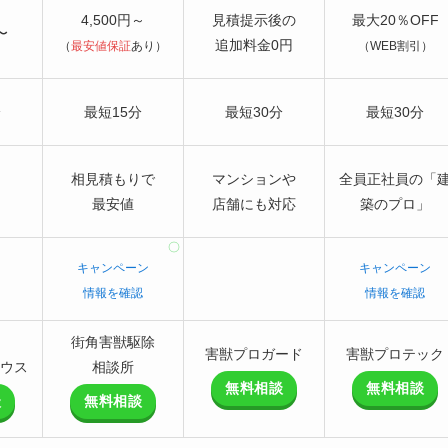
4,500円～
見積提示後の
最大20％OFF
〜
追加料金0円
（
最安値保証
あり）
（WEB割引）
分
最短15分
最短30分
最短30分
相見積もりで
マンションや
全員正社員の「
最安値
店舗にも対応
築のプロ」
キャンペーン
キャンペーン
情報を確認
情報を確認
街角害獣駆除
害獣プロガード
害獣プロテック
ウス
相談所
無料相談
無料相談
談
無料相談