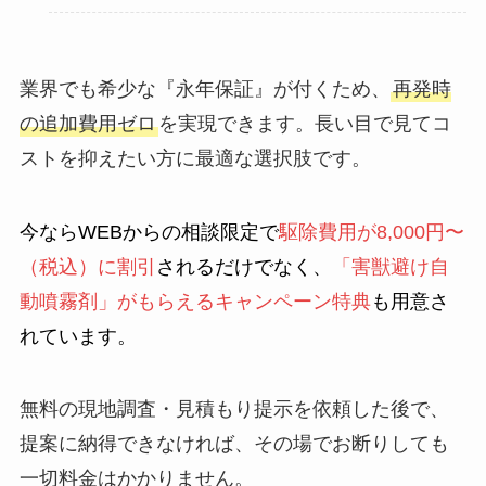
業界でも希少な『永年保証』が付くため、
再発時
の追加費用ゼロ
を実現できます。長い目で見てコ
ストを抑えたい方に最適な選択肢です。
今ならWEBからの相談限定で
駆除費用が8,000円〜
（税込）に割引
されるだけでなく、
「害獣避け自
動噴霧剤」がもらえるキャンペーン特典
も用意さ
れています。
無料の現地調査・見積もり提示を依頼した後で、
提案に納得できなければ、その場でお断りしても
一切料金はかかりません。