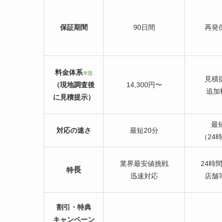
保証期間
90日間
再発
料金体系
※注
見積
（現地調査後
14,300円〜
追加
に見積提示）
最
対応の速さ
最短20分
（24
業界最安値挑戦
24時
長
特
迅速対応
店舗
割引・特典
キャンペーン