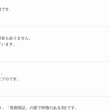
適です。
料金もありません。
ています。
。
ト。
なプロです。
さ」「長期保証」の面で特徴のある3社です。