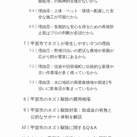
骸処理」の精神的苦痛がないから
理由④：人体・ペット・環境へ配慮した安
全な施工が可能だから
理由⑤：長期的な安心を得るための再発防
止策はプロの判断が必須だから
甲賀市でネズミが発生しやすい3つの理由
理由①：野洲川沿いの肥沃な農地や茶園が
広がり餌が豊富にあるから
理由②：信楽や旧宿場町に伝統的な家屋や
古い作業場が多く残っているから
理由③：水口地区の商業集積地や国道1号
沿いに飲食店が集まっているから
甲賀市のネズミ駆除の費用相場
甲賀市のネズミ駆除対策：助成金の有無と
公的なサポート体制を解説
甲賀市のネズミ駆除に関するQ＆A