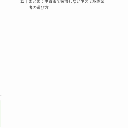
まとめ：甲賀市で後悔しないネズミ駆除業
者の選び方
こ
害獣プロテック
害獣駆除のROY
詳細を見る
詳細を見る