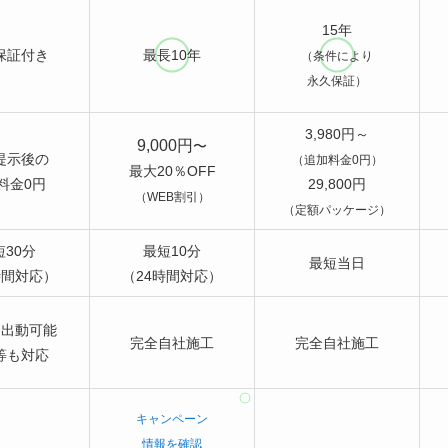
15年
保証付き
最長10年
（条件により
永久保証）
3,980円～
9,000円
〜
提示後の
（追加料金0円）
最大20％OFF
料金0円
29,800円
（WEB割引）
（定額パッケージ）
短30分
最短10分
最短当日
時間対応）
（24時間対応）
間出動可能
完全自社施工
完全自社施工
等も対応
キャンペーン
情報を確認