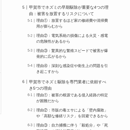
甲賀市でネズミの早期駆除が重要な4つの理
由：被害を放置するリスクについて
理由①：放置するほど家の修繕費や清掃費
用が膨らむから
理由②：電気系統の損傷による火災・感電
の危険性があるから
理由③：驚異的な繁殖スピードで被害が爆
発的に広がるから
理由④：深刻な感染症や衛生上の問題を引
き起こすから
甲賀市でネズミ駆除を専門業者に依頼すべ
き5つの理由
理由①：被害の根源である侵入経路の特定
が困難だから
理由②：市販の毒エサによる「壁内腐敗」
や「高額な修繕リスク」を回避できるから
理由③：自力捕獲に伴う「殺処分」や「死