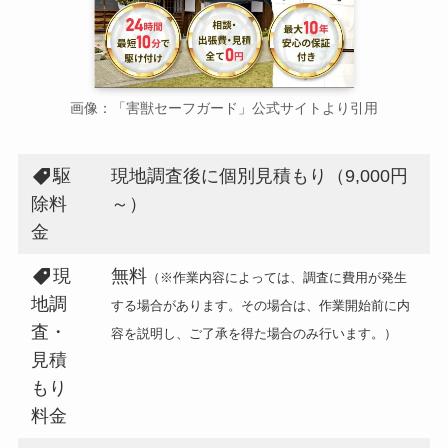
画像：「害獣セーフガード」公式サイトより引用
駆
現地調査後に個別見積もり（9,000円
除料
～）
金
現
無料
（※作業内容によっては、調査に費用が発生
地調
する場合があります。その場合は、作業開始前に内
査・
容を説明し、ご了承を得た場合のみ行います。）
見積
もり
料金