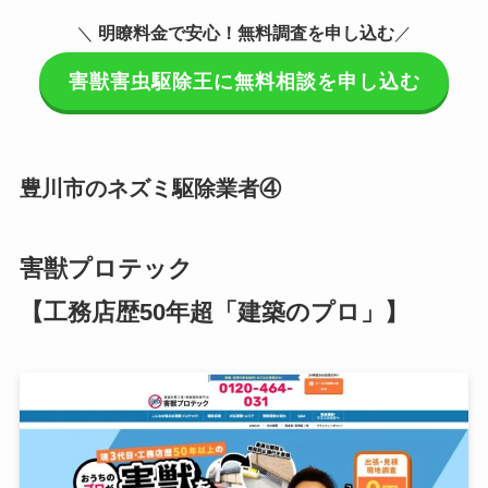
＼
明瞭料金で安心！無料調査を申し込む
／
害獣害虫駆除王に無料相談を申し込む
豊川市のネズミ駆除業者④
害獣プロテック
【工務店歴50年超「建築のプロ」】