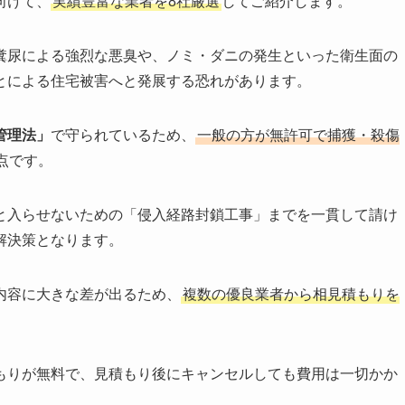
向けて、
実績豊富な業者を8社厳選
してご紹介します。
糞尿による強烈な悪臭や、ノミ・ダニの発生といった衛生面の
とによる住宅被害へと発展する恐れがあります。
管理法」
で守られているため、
一般の方が無許可で捕獲・殺傷
点です。
と入らせないための「侵入経路封鎖工事」までを一貫して請け
解決策となります。
内容に大きな差が出るため、
複数の優良業者から相見積もりを
もりが無料で、見積もり後にキャンセルしても費用は一切かか