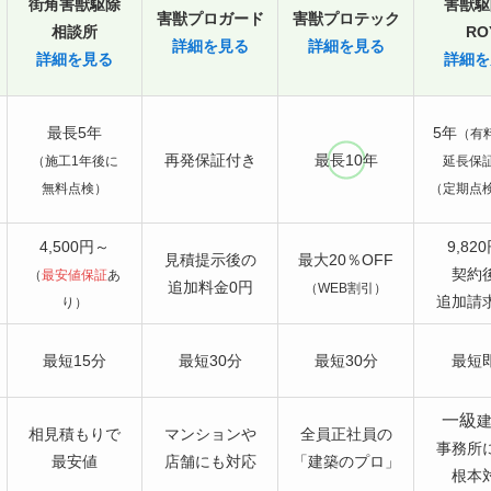
街角害獣駆除
害獣駆
害獣プロガード
害獣プロテック
相談所
RO
詳細を見る
詳細を見る
詳細を見る
詳細を
最長5年
5年
（有
再発保証付き
最長10年
（施工1年後に
延長保
無料点検）
（定期点
4,500円～
9,82
見積提示後の
最大20％OFF
契約
（
最安値保証
あ
追加料金0円
（WEB割引）
追加請
り）
最短15分
最短30分
最短30分
最短
一級
相見積もりで
マンションや
全員正社員の
事務所
最安値
店舗にも対応
「建築のプロ」
根本