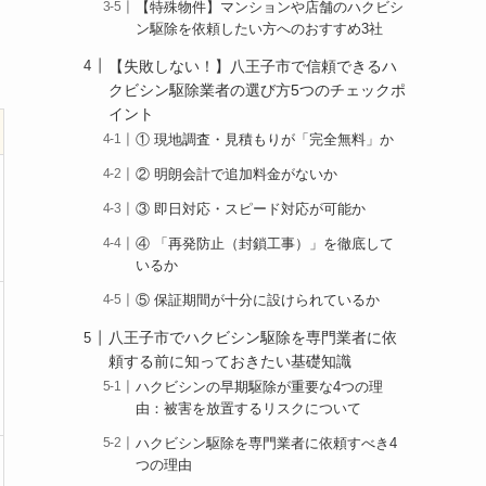
【特殊物件】マンションや店舗のハクビシ
ン駆除を依頼したい方へのおすすめ3社
【失敗しない！】八王子市で信頼できるハ
クビシン駆除業者の選び方5つのチェックポ
イント
① 現地調査・見積もりが「完全無料」か
② 明朗会計で追加料金がないか
③ 即日対応・スピード対応が可能か
④ 「再発防止（封鎖工事）」を徹底して
いるか
⑤ 保証期間が十分に設けられているか
八王子市でハクビシン駆除を専門業者に依
頼する前に知っておきたい基礎知識
ハクビシンの早期駆除が重要な4つの理
由：被害を放置するリスクについて
ハクビシン駆除を専門業者に依頼すべき4
つの理由