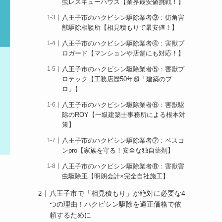
虫レスキューハウス【業界最安値挑戦！】
八王子市のハクビシン駆除業者③：街角害
獣駆除相談所【相見積もりで最安値！】
八王子市のハクビシン駆除業者④：害獣プ
ロガード【マンションや店舗にも対応！】
八王子市のハクビシン駆除業者⑤：害獣プ
ロテック【工務店歴50年超「建築のプ
ロ」】
八王子市のハクビシン駆除業者⑥：害獣駆
除のROY【一級建築士事務所による根本対
策】
八王子市のハクビシン駆除業者⑦：ペスコ
ンpro【家族を守る！安全な独自薬剤】
八王子市のハクビシン駆除業者⑧：害獣害
虫駆除王【明朗会計×完全自社施工】
八王子市で「相見積もり」が絶対に必要な4
つの理由！ハクビシン駆除を適正価格で依
頼するために