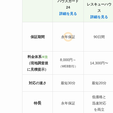
ハウスガード
レスキューハウ
24
ス
詳細を見る
詳細を見る
保証期間
永年保証
90日間
料金体系
※注
8,000円～
（現地調査後
14,300円〜
（WEB割引）
に見積提示）
対応の速さ
最短30分
最短20分
低価格と
長
特
永年保証
迅速対応
を両立