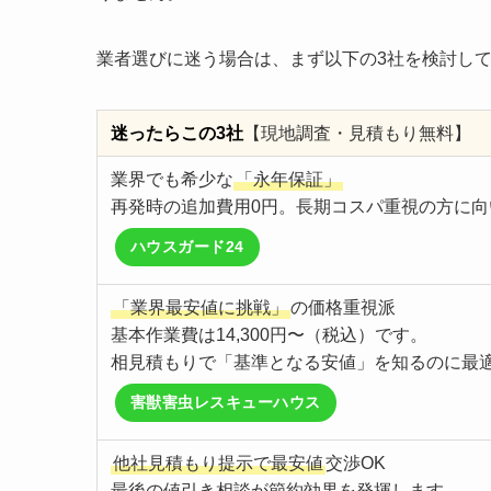
業者選びに迷う場合は、まず以下の3社を検討し
迷ったらこの3社
【現地調査・見積もり無料】
業界でも希少な
「永年保証」
再発時の追加費用0円。長期コスパ重視の方に向
ハウスガード24
「業界最安値に挑戦」
の価格重視派
基本作業費は14,300円〜（税込）です。
相見積もりで「基準となる安値」を知るのに最
害獣害虫レスキューハウス
他社見積もり提示で最安値
交渉OK
最後の値引き相談が節約効果を発揮します。