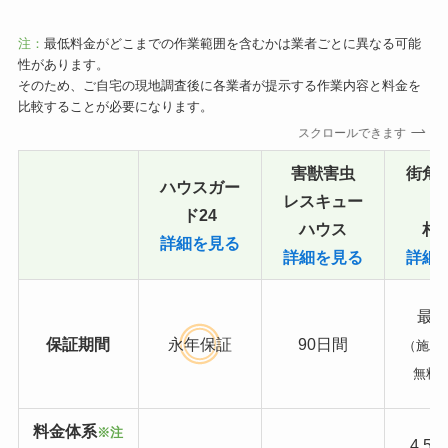
注：
最低料金がどこまでの作業範囲を含むかは業者ごとに異なる可能
性があります。
そのため、ご自宅の現地調査後に各業者が提示する作業内容と料金を
比較することが必要になります。
スクロールできます
害獣害虫
街角
ハウスガー
レスキュー
ド24
ハウス
相
詳細を見る
詳細を見る
詳細
最長
保証期間
永年保証
90日間
（施工
無料
料金体系
※注
4,5