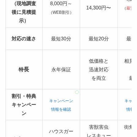
（現地調査
8,000円～
14,300円〜
（
最安
後に見積提
（WEB割引）
り
示）
対応の速さ
最短30分
最短20分
最短
低価格と
相見
長
特
永年保証
迅速対応
を両立
最
割引・特典
キャンペーン
キャン
キャンペー
情報を確認
情報
ン
害獣害虫
街角
ハウスガー
レスキュー