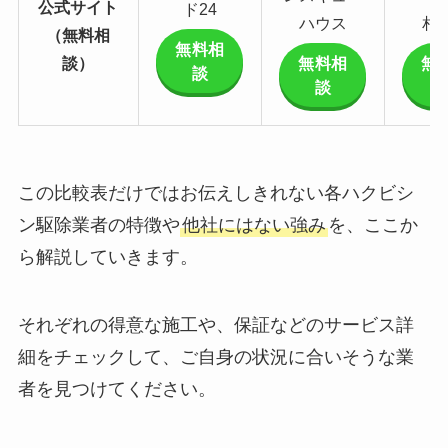
公式サイト
ド24
ハウス
相
（無料相
無料相
談）
無料相
無
談
談
この比較表だけではお伝えしきれない各ハクビシ
ン駆除業者の特徴や
他社にはない強み
を、ここか
ら解説していきます。
それぞれの得意な施工や、保証などのサービス詳
細をチェックして、ご自身の状況に合いそうな業
者を見つけてください。