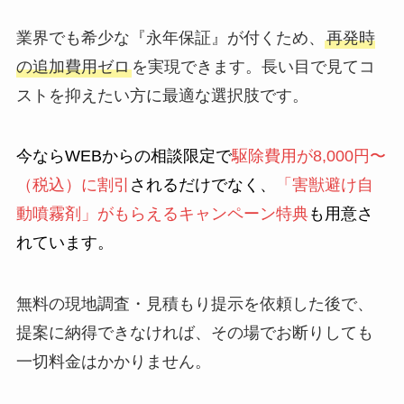
業界でも希少な『永年保証』が付くため、
再発時
の追加費用ゼロ
を実現できます。長い目で見てコ
ストを抑えたい方に最適な選択肢です。
今ならWEBからの相談限定で
駆除費用が8,000円〜
（税込）に割引
されるだけでなく、
「害獣避け自
動噴霧剤」がもらえるキャンペーン特典
も用意さ
れています。
無料の現地調査・見積もり提示を依頼した後で、
提案に納得できなければ、その場でお断りしても
一切料金はかかりません。