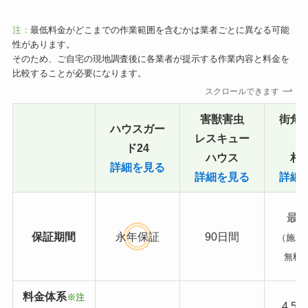
注：
最低料金がどこまでの作業範囲を含むかは業者ごとに異なる可能
性があります。
そのため、ご自宅の現地調査後に各業者が提示する作業内容と料金を
比較することが必要になります。
スクロールできます
害獣害虫
街角
ハウスガー
レスキュー
ド24
ハウス
相
詳細を見る
詳細を見る
詳細
最長
保証期間
永年保証
90日間
（施工
無料
料金体系
※注
4,5