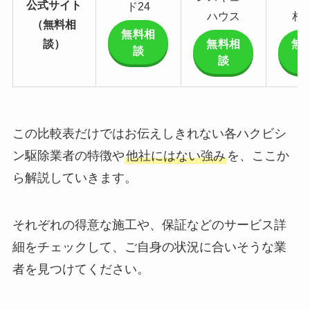
公式サイト
ド24
ハウス
相
（無料相
無料相
談）
無料相
無
談
談
この比較表だけではお伝えしきれない各ハクビシ
ン駆除業者の特徴や
他社にはない強み
を、ここか
ら解説していきます。
それぞれの得意な施工や、保証などのサービス詳
細をチェックして、ご自身の状況に合いそうな業
者を見つけてください。