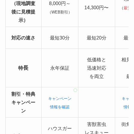
（現地調査
8,000円～
14,300円〜
（
最安
後に見積提
（WEB割引）
り
示）
対応の速さ
最短30分
最短20分
最短
低価格と
相見
長
特
永年保証
迅速対応
を両立
最
割引・特典
キャンペーン
キャン
キャンペー
情報を確認
情報
ン
害獣害虫
街角
ハウスガー
レスキュー