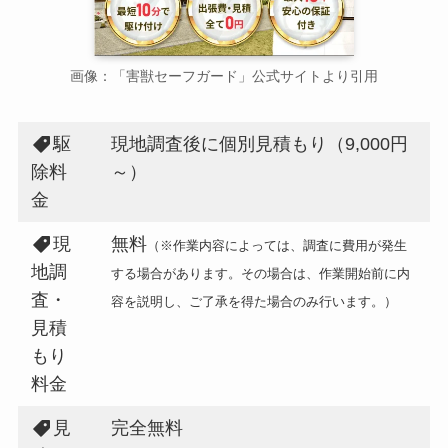
画像：「害獣セーフガード」公式サイトより引用
駆
現地調査後に個別見積もり（9,000円
除料
～）
金
現
無料
（※作業内容によっては、調査に費用が発生
地調
する場合があります。その場合は、作業開始前に内
査・
容を説明し、ご了承を得た場合のみ行います。）
見積
もり
料金
見
完全無料