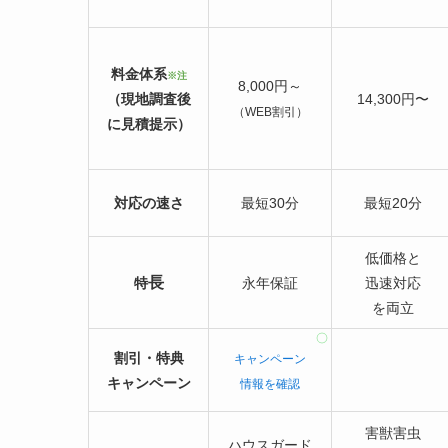
料金体系
※注
8,000円～
（現地調査後
14,300円〜
（WEB割引）
に見積提示）
対応の速さ
最短30分
最短20分
低価格と
長
特
永年保証
迅速対応
を両立
割引・特典
キャンペーン
キャンペーン
情報を確認
害獣害虫
ハウスガード