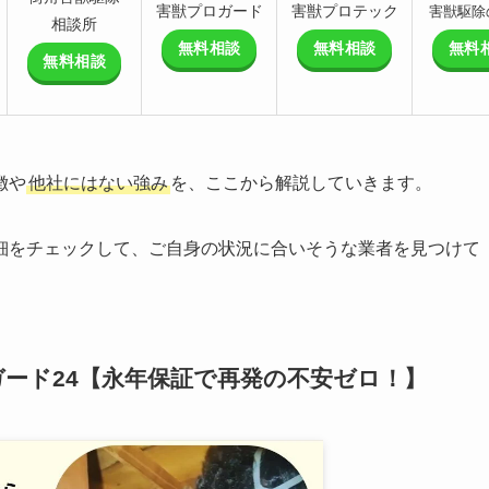
害獣プロガード
害獣プロテック
害獣駆除
相談所
無料相談
無料相談
無料
無料相談
徴や
他社にはない強み
を、ここから解説していきます。
細をチェックして、ご自身の状況に合いそうな業者を見つけて
ード24【永年保証で再発の不安ゼロ！】