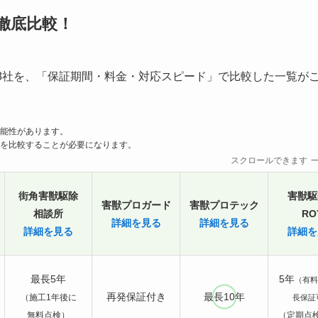
徹底比較！
8社を、「保証期間・料金・対応スピード」で比較した一覧が
能性があります。
を比較することが必要になります。
スクロールできます
街角害獣駆除
害獣駆
害獣プロガード
害獣プロテック
相談所
RO
詳細を見る
詳細を見る
詳細を見る
詳細を
最長5年
5年
（有料
再発保証付き
最長10年
（施工1年後に
長保証
無料点検）
（定期点