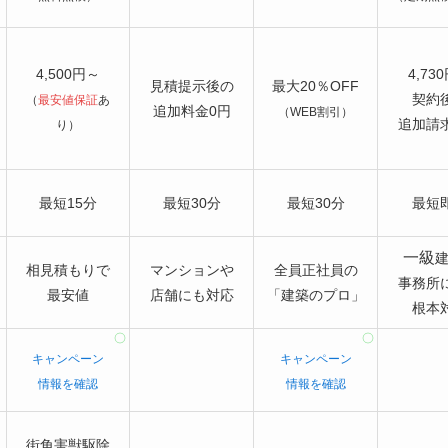
4,500円～
4,73
見積提示後の
最大20％OFF
契約
（
最安値保証
あ
追加料金0円
（WEB割引）
追加請
り）
最短15分
最短30分
最短30分
最短
一級
相見積もりで
マンションや
全員正社員の
事務所
最安値
店舗にも対応
「建築のプロ」
根本
キャンペーン
キャンペーン
情報を確認
情報を確認
街角害獣駆除