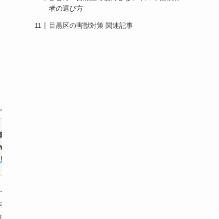
者の選び方
目黒区の害獣対策 関連記事
こ
除の
ペスコンpro
害獣害虫駆除王
Y
詳細を見る
詳細を見る
見る
15年
で3年延
最長10年
（条件により
可）
検あり）
永久保証）