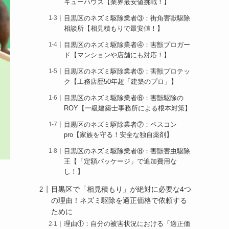
キューハウス【業界最安値挑戦！】
目黒区のネズミ駆除業者③：街角害獣駆除
相談所【相見積もりで最安値！】
目黒区のネズミ駆除業者④：害獣プロガー
ド【マンションや店舗にも対応！】
目黒区のネズミ駆除業者⑤：害獣プロテッ
ク【工務店歴50年超「建築のプロ」】
目黒区のネズミ駆除業者⑥：害獣駆除の
ROY【一級建築士事務所による根本対策】
目黒区のネズミ駆除業者⑦：ペスコン
pro【家族を守る！安全な独自薬剤】
目黒区のネズミ駆除業者⑧：害獣害虫駆除
王【「定額パッケージ」で追加費用な
し！】
目黒区で「相見積もり」が絶対に必要な4つ
の理由！ネズミ駆除を適正価格で依頼する
ために
理由①：自分の被害状況における「適正価