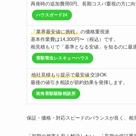
再発時の追加費用0円。長期コスパ重視の方に向
ハウスガード24
「業界最安値に挑戦」
の価格重視派
基本作業費は14,300円〜（税込）です。
相見積もりで「基準となる安値」を知るのに最
害獣害虫レスキューハウス
他社見積もり提示で最安値
交渉OK
最後の値引き相談が節約効果を発揮します。
街角害獣駆除相談所
保証・価格・対応スピードのバランスが良く、相