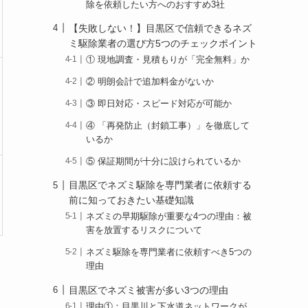
除を依頼したい方へのおすすめ3社
【失敗しない！】目黒区で信頼できるネズ
ミ駆除業者の選び方5つのチェックポイント
① 現地調査・見積もりが「完全無料」か
② 明朗会計で追加料金がないか
③ 即日対応・スピード対応が可能か
④ 「再発防止（封鎖工事）」を徹底して
いるか
⑤ 保証期間が十分に設けられているか
目黒区でネズミ駆除を専門業者に依頼する
前に知っておきたい基礎知識
ネズミの早期駆除が重要な4つの理由：被
害を放置するリスクについて
ネズミ駆除を専門業者に依頼すべき5つの
理由
目黒区でネズミ被害が多い3つの理由
理由①：目黒川と下水道ネットワークが、