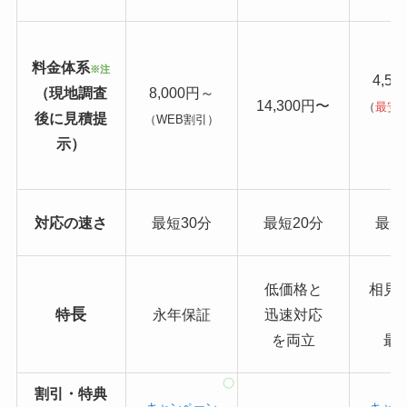
料金体系
※注
4,5
（現地調査
8,000円～
14,300円〜
（
最安
後に見積提
（WEB割引）
り
示）
対応の速さ
最短30分
最短20分
最短
低価格と
相見
長
特
永年保証
迅速対応
を両立
最
割引・特典