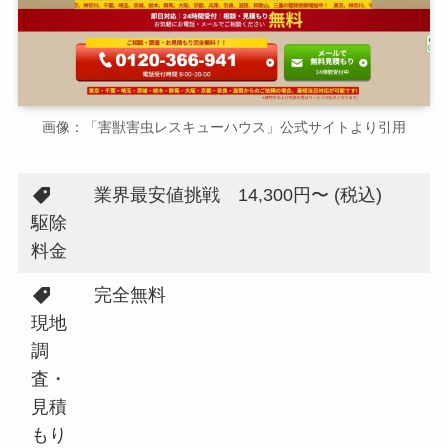
画像：「害獣害虫レスキューハウス」公式サイトより引用
業界最安値挑戦 14,300円〜 (税込)
駆除
料金
完全無料
現地
調
査・
見積
もり