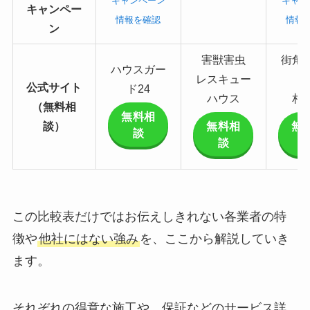
キャンペーン
キャン
キャンペー
情報を確認
情報
ン
害獣害虫
街角
ハウスガー
レスキュー
公式サイト
ド24
ハウス
相
（無料相
無料相
談）
無料相
無
談
談
この比較表だけではお伝えしきれない各業者の特
徴や
他社にはない強み
を、ここから解説していき
ます。
それぞれの得意な施工や、保証などのサービス詳