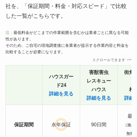
社を、「保証期間・料金・対応スピード」で比較
した一覧がこちらです。
注：
最低料金がどこまでの作業範囲を含むかは業者ごとに異なる可能
性があります。
そのため、ご自宅の現地調査後に各業者が提示する作業内容と料金を
比較することが必要になります。
スクロールできます
害獣害虫
街角
ハウスガー
レスキュー
ド24
ハウス
相
詳細を見る
詳細を見る
詳細
最長
保証期間
永年保証
90日間
（施工
無料